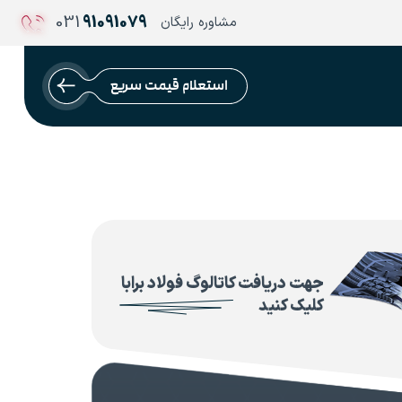
031
91091079
مشاوره رایگان
استعلام قیمت سریع
جهت دریافت کاتالوگ فولاد برابا
کلیک کنید