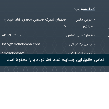
کجا هستیم؟
آدرس دفتر
اصفهان شهرک صنعتی محمود آباد خیابان
ر
مرکزی
۲۶
شماره های تماس
031-91091079
ایمیل پشتیبانی
info@fooladbraba.com
آدرس اینستاگرام
@fooladbraba
تمامی حقوق این وبسایت تحت نظر فولاد برابا محفوظ است.