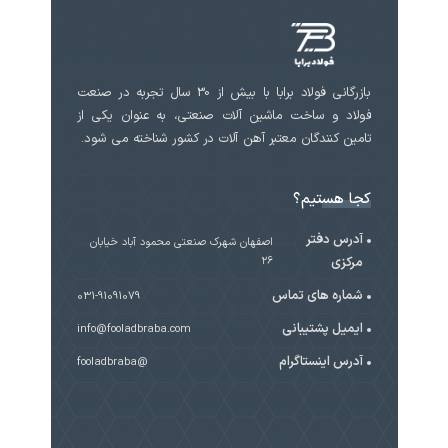
بازرگانی فولاد برابا با بیش از 30 سال تجربه در صنعت
فولاد و ساخت ماشین آلات صنعتی، به عنوان یکی از
تامین کنندگان معتبر آهن آلات در کشور شناخته می شود.
کجا هستیم؟
آدرس دفتر
اصفهان شهرک صنعتی محمود آباد خیابان
مرکزی
۲۶
شماره های تماس
031-91091079
ایمیل پشتیبانی
info@fooladbraba.com
آدرس اینستاگرام
@fooladbraba