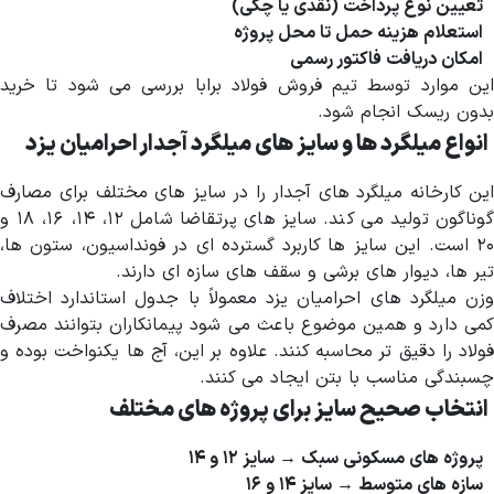
تعیین نوع پرداخت (نقدی یا چکی)
استعلام هزینه حمل تا محل پروژه
امکان دریافت فاکتور رسمی
این موارد توسط تیم فروش فولاد برابا بررسی می شود تا خرید
بدون ریسک انجام شود.
انواع میلگرد ها و سایز های میلگرد آجدار احرامیان یزد
این کارخانه میلگرد های آجدار را در سایز های مختلف برای مصارف
گوناگون تولید می کند. سایز های پرتقاضا شامل ۱۲، ۱۴، ۱۶، ۱۸ و
۲۰ است. این سایز ها کاربرد گسترده ای در فونداسیون، ستون ها،
تیر ها، دیوار های برشی و سقف های سازه ای دارند.
وزن میلگرد های احرامیان یزد معمولاً با جدول استاندارد اختلاف
کمی دارد و همین موضوع باعث می شود پیمانکاران بتوانند مصرف
فولاد را دقیق تر محاسبه کنند. علاوه بر این، آج ها یکنواخت بوده و
چسبندگی مناسب با بتن ایجاد می کنند.
انتخاب صحیح سایز برای پروژه های مختلف
پروژه های مسکونی سبک → سایز ۱۲ و ۱۴
سازه های متوسط → سایز ۱۴ و ۱۶