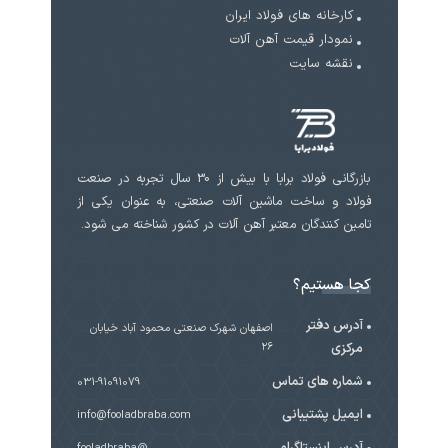
کارخانه های فولاد ایران
نمودار قیمت آهن آلات
نقشه سایت
بازرگانی فولاد برابا با بیش از 30 سال تجربه در صنعت
فولاد و ساخت ماشین آلات صنعتی، به عنوان یکی از
تامین کنندگان معتبر آهن آلات در کشور شناخته می شود.
کجا هستیم؟
آدرس دفتر
اصفهان شهرک صنعتی محمود آباد خیابان
مرکزی
۲۶
شماره های تماس
031-91091079
ایمیل پشتیبانی
info@fooladbraba.com
آدرس اینستاگرام