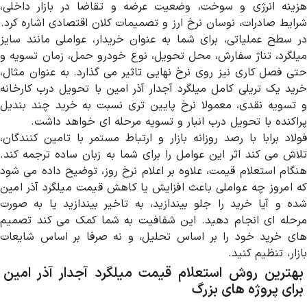
هزینه انرژی و سوخت، وضعیت عرضه و تقاضا در بازار داخلی،
شرایط صادرات، نوسان نرخ ارز و تصمیمات کلان اقتصادی اشاره کرد.
در سطح عملیاتی، برای شما به عنوان خریدار، عواملی مانند سایز
میلگرد، تناژ سفارش، محل تحویل، نوع خودرو حمل، زمان تسویه و
حتی فصل کاری نیز روی نرخ نهایی تاثیر می گذارد. به عنوان مثال،
خرید یک تریلی کامل میلگرد آجدار آذر امین با تحویل درب کارخانه
و تسویه نقدی، معمولا نرخ پایین تری نسبت به خرید چند بندیل
پراکنده با تحویل درب انبار و تسویه مرحله ای خواهد داشت.
فولاد برابا با رصد روزانه بازار و ارتباط مستمر با تامین کنندگان،
تلاش می کند اثر این عوامل را برای شما به زبان ساده ترجمه کند.
هنگام استعلام قیمت، علاوه بر اعلام نرخ روز، توضیح داده می شود
که امروز چه عواملی باعث افزایش یا کاهش قیمت میلگرد آذر امین
شده و آیا خرید را جلو بیندازید، به تاخیر بیندازید یا به صورت
مرحله ای انجام دهید. این شفافیت به شما کمک می کند تصمیم
های خرید خود را بر اساس تحلیل، و نه صرفا بر اساس شایعات
بازار، تنظیم کنید.
بهترین روش استعلام قیمت میلگرد آجدار آذر امین
برای پروژه های بزرگ