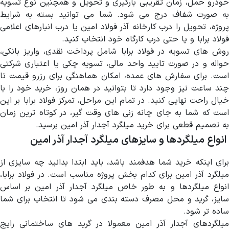
خودرو حمل، زمان تقریبی بارگیری و تحویل و همچنین نوع تسویه
به صورت شفاف درج می شود. شما می توانید بسته به شرایط
پروژه، تحویل را درب کارخانه آذر فولاد امین یا درب انبارهای اعلامی
فولاد برابا و یا حتی درب کارگاه خود انتخاب کنید.
روش های تسویه در فولاد برابا شامل پرداخت نقدی، واریز بانکی،
حواله و در صورت تایید واحد مالی، تسویه چکی یا اعتباری شرکتی
است. برای سفارش های عمده، امکان هماهنگی برای رزرو قیمت تا
چند ساعت نیز وجود دارد تا بتوانید در همان روز، خرید خود را با
خیال راحت نهایی کنید. در تمام این مراحل، تمرکز فولاد برابا بر این
است که شما به جای چانه زنی های وقت گیر، در کوتاه ترین زمان
به تصمیم قطعی برای خرید میلگرد آجدار آذر امین برسید.
انواع میلگردها و سایزهای میلگرد آجدار آذر امین
برای اینکه خرید شما هدفمند باشد، باید ابتدا بدانید چه سایزی از
میلگرد آذر امین برای کدام بخش پروژه مناسب است. در فولاد برابا،
انواع میلگردها و به طور خاص میلگرد آجدار آذر امین بر اساس
سایز، گرید و محل مصرف دسته بندی می شود تا انتخاب برای شما
ساده تر شود.
میلگردهای آجدار آذر امین معمولا در گرید های ساختمانی رایج