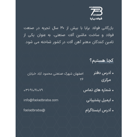
بازرگانی فولاد برابا با بیش از 30 سال تجربه در صنعت
فولاد و ساخت ماشین آلات صنعتی، به عنوان یکی از
تامین کنندگان معتبر آهن آلات در کشور شناخته می شود.
کجا هستیم؟
آدرس دفتر
اصفهان شهرک صنعتی محمود آباد خیابان
مرکزی
۲۶
شماره های تماس
031-91091079
ایمیل پشتیبانی
info@fooladbraba.com
آدرس اینستاگرام
@fooladbraba