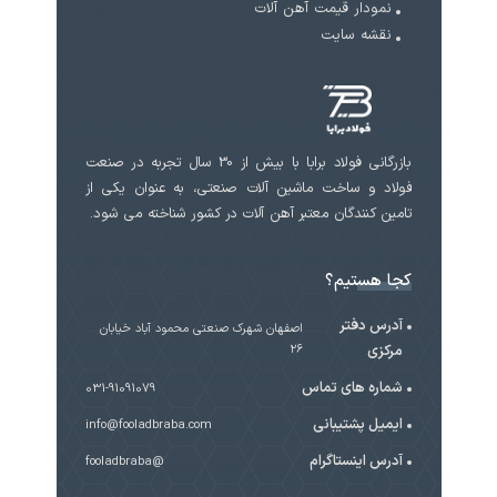
نمودار قیمت آهن آلات
نقشه سایت
بازرگانی فولاد برابا با بیش از 30 سال تجربه در صنعت
فولاد و ساخت ماشین آلات صنعتی، به عنوان یکی از
تامین کنندگان معتبر آهن آلات در کشور شناخته می شود.
کجا هستیم؟
آدرس دفتر
اصفهان شهرک صنعتی محمود آباد خیابان
مرکزی
۲۶
شماره های تماس
031-91091079
ایمیل پشتیبانی
info@fooladbraba.com
آدرس اینستاگرام
@fooladbraba