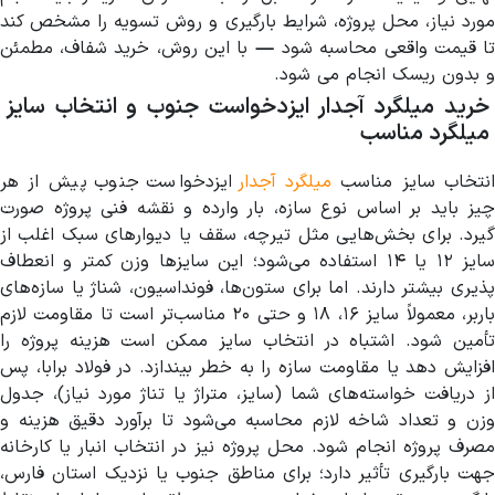
مورد نیاز، محل پروژه، شرایط بارگیری و روش تسویه را مشخص کند
تا قیمت واقعی محاسبه شود — با این روش، خرید شفاف، مطمئن
و بدون ریسک انجام می شود.
خرید میلگرد آجدار ایزدخواست جنوب و انتخاب سایز
میلگرد مناسب
نتخاب سایز مناسب
میلگرد آجدار
ایزدخواست جنوب پیش از هر
چیز باید بر اساس نوع سازه، بار وارده و نقشه فنی پروژه صورت
گیرد. برای بخش‌هایی مثل تیرچه، سقف یا دیوارهای سبک اغلب از
سایز ۱۲ یا ۱۴ استفاده می‌شود؛ این سایزها وزن کمتر و انعطاف
پذیری بیشتر دارند. اما برای ستون‌ها، فونداسیون، شناژ یا سازه‌های
باربر، معمولاً سایز ۱۶، ۱۸ و حتی ۲۰ مناسب‌تر است تا مقاومت لازم
تأمین شود. اشتباه در انتخاب سایز ممکن است هزینه پروژه را
افزایش دهد یا مقاومت سازه را به خطر بیندازد. در فولاد برابا، پس
از دریافت خواسته‌های شما (سایز، متراژ یا تناژ مورد نیاز)، جدول
وزن و تعداد شاخه لازم محاسبه می‌شود تا برآورد دقیق هزینه و
مصرف پروژه انجام شود. محل پروژه نیز در انتخاب انبار یا کارخانه
جهت بارگیری تأثیر دارد؛ برای مناطق جنوب یا نزدیک استان فارس،