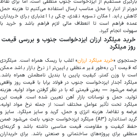
بارگیری مستقیم از ایزدخواست جنوب منطقی است، اما برای نقاط
دورتر از انبار یا محل مناسب ارسال استفاده می‌کنیم تا هزینه حمل
کاهش یابد. امکان تسویه نقدی، چکی یا اعتباری برای خریداران
عمده فراهم است تا انعطاف مالی لازم فراهم باشد و خرید با
سهولت انجام گیرد.
خرید میلگرد ارزان ایزدخواست جنوب و بررسی قیمت
روز میلگرد
ستجوی «
خرید میلگرد ارزان
» اغلب با ریسک همراه است. میلگردی
که قیمت آن به‌طور غیر منطقی پایین‌تر از نرخ بازار باشد ممکن
است با وزن کمتر، کیفیت پایین یا بندیل نامطمئن همراه باشد.
میلگرد آجدار ایزدخواست جنوب در فولاد برابا با قیمت روز واقعی
عرضه می‌شود — یعنی قیمتی که با در نظر گرفتن مواد اولیه، هزینه
تولید، حمل و نوسانات بازار آهن تعیین شده است. قیمت این
میلگرد تحت تأثیر عوامل مختلف است؛ از جمله نرخ مواد اولیه،
عرضه و تقاضا، هزینه انرژی و حمل، گرید و سایز میلگرد. سایز و
گرید استاندارد (A3) میلگرد ایزدخواست جنوب باعث می‌شود ضمن
حفظ کیفیت و مقاومت، قیمت مناسبی داشته باشد و گزینه‌ای
منطقی برای پروژه‌های ساختمانی و صنعتی باشد. برای خریداران