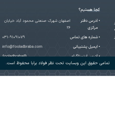
کجا هستیم؟
آدرس دفتر
اصفهان شهرک صنعتی محمود آباد خیابان
ر
مرکزی
۲۶
شماره های تماس
031-91091079
ایمیل پشتیبانی
info@fooladbraba.com
آدرس اینستاگرام
@fooladbraba
تمامی حقوق این وبسایت تحت نظر فولاد برابا محفوظ است.