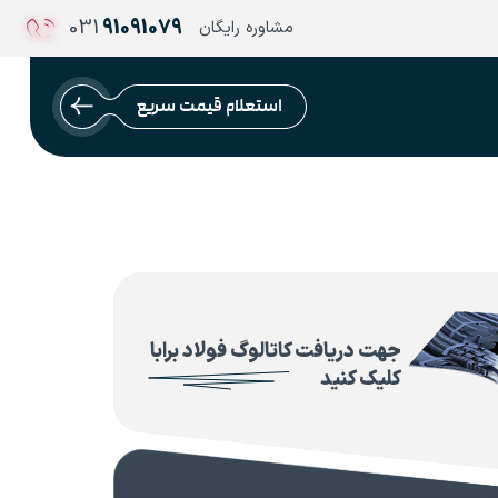
031
91091079
مشاوره رایگان
استعلام قیمت سریع
جهت دریافت کاتالوگ فولاد برابا
کلیک کنید