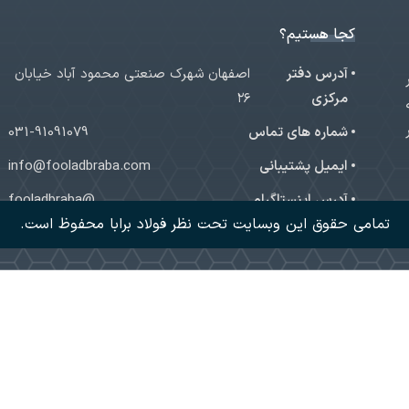
کجا هستیم؟
آدرس دفتر
اصفهان شهرک صنعتی محمود آباد خیابان
ر
مرکزی
۲۶
شماره های تماس
031-91091079
ایمیل پشتیبانی
info@fooladbraba.com
آدرس اینستاگرام
@fooladbraba
تمامی حقوق این وبسایت تحت نظر فولاد برابا محفوظ است.