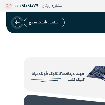
031
91091079
مشاوره رایگان
استعلام قیمت سریع
جهت دریافت کاتالوگ فولاد برابا
کلیک کنید