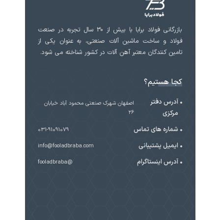
بازرگانی فولاد برابا با بیش از 30 سال تجربه در صنعت
فولاد و ساخت ماشین آلات صنعتی، به عنوان یکی از
تامین کنندگان معتبر آهن آلات در کشور شناخته می شود.
کجا هستیم؟
آدرس دفتر
اصفهان شهرک صنعتی محمود آباد خیابان
مرکزی
۲۶
شماره های تماس
031-91091079
ایمیل پشتیبانی
info@fooladbraba.com
آدرس اینستاگرام
@fooladbraba