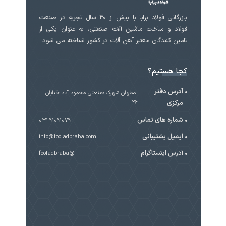
بازرگانی فولاد برابا با بیش از 30 سال تجربه در صنعت
فولاد و ساخت ماشین آلات صنعتی، به عنوان یکی از
تامین کنندگان معتبر آهن آلات در کشور شناخته می شود.
کجا هستیم؟
آدرس دفتر
اصفهان شهرک صنعتی محمود آباد خیابان
مرکزی
۲۶
شماره های تماس
031-91091079
ایمیل پشتیبانی
info@fooladbraba.com
آدرس اینستاگرام
@fooladbraba