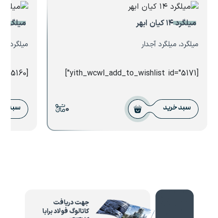
میلگرد ۱۴ کیان ابهر
میلگرد ساده ۲۴ آذر
میلگرد، میلگرد آجدار
میلگرد، می
[yith_wcwl_add_to_wishlist id="5160"]
[yith_wcwl_add_to_wishlist id="5171"]
0
سبد خرید
سبد خر
جهت دریافت
کاتالوگ فولاد برابا