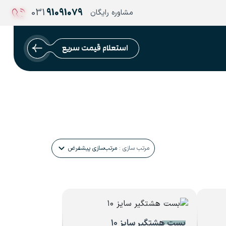
031
91091079
مشاوره رایگان
استعلام قیمت سریع
مرتب سازی :
مرتب‌سازی پیشفرض
بست هشتگیر سایز ۱۰