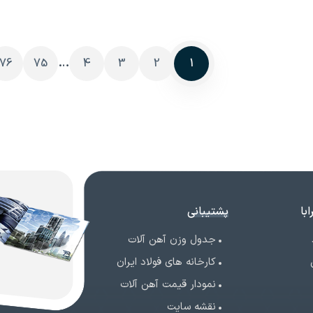
…
76
75
4
3
2
1
با
پشتیبانی
جدول وزن آهن آلات
کارخانه های فولاد ایران
نمودار قیمت آهن آلات
نقشه سایت