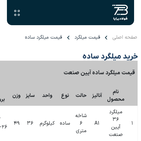
 میلگرد
قیمت میلگرد ساده
ده
بروزرسانی:
 آیین صنعت
۰۹:۵۷
۲۶-۰۶-۱۴۰۴
تاریخ
حالت
نوع
واحد
سایز
وزن
قیمت
بروزرسانی
شاخه
۰۹:۵۷
۶
ساده
کیلوگرم
۳۶
۴۹
۰
تومان
۱۴۰۴-۰۶-۲۶
متری