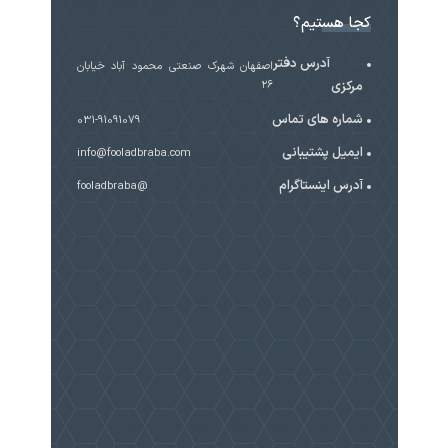
ی محمود آباد خیابان
031-91091079
info@fooladbraba.co
@fooladbraba