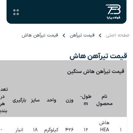
مت تیرآهن هاش
بروزرسانی:
۰۶:۴۰
۰۹-۰۷-۱۴۰۴
تعداد-
در-
تاریخ
احد
سایز
بارگیری
درجه
قیمت
هر-
بروزرسانی
بندیل
۰۶:۴۰
لوگرم
۱۸
انبار
-
-
۰
تومان