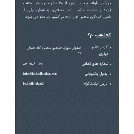
بازرگانی فولاد برابا با بیش از 30 سال تجربه در صنعت
فولاد و ساخت ماشین آلات صنعتی، به عنوان یکی از
تامین کنندگان معتبر آهن آلات در کشور شناخته می شود.
کجا هستیم؟
آدرس دفتر
اصفهان شهرک صنعتی محمود آباد خیابان
مرکزی
۲۶
شماره های تماس
031-91091079
ایمیل پشتیبانی
info@fooladbraba.com
آدرس اینستاگرام
@fooladbraba