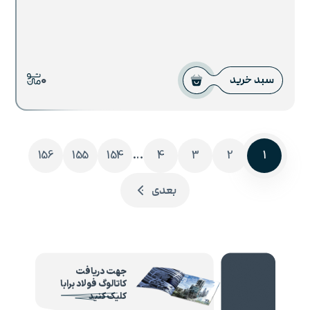
0
سبد خرید
…
156
155
154
4
3
2
1
بعدی
جهت دریافت
کاتالوگ فولاد برابا
کلیک کنید