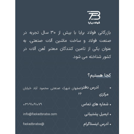
بازرگانی فولاد برابا با بیش از 30 سال تجربه در
صنعت فولاد و ساخت ماشین آلات صنعتی، به
عنوان یکی از تامین کنندگان معتبر آهن آلات در
کشور شناخته می شود.
کجا هستیم؟
آدرس دفتر
اصفهان شهرک صنعتی محمود آباد خیابان
مرکزی
۲۶
شماره های تماس
031-91091079
ایمیل پشتیبانی
info@fooladbraba.com
آدرس اینستاگرام
@fooladbraba