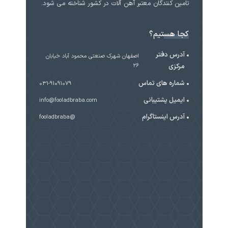
تامین کنندگان معتبر آهن آلات در کشور شناخته می شود.
کجا هستیم؟
آدرس دفتر
اصفهان شهرک صنعتی محمود آباد خیابان
مرکزی
۲۶
شماره های تماس
031-91091079
ایمیل پشتیبانی
info@fooladbraba.com
آدرس اینستاگرام
@fooladbraba