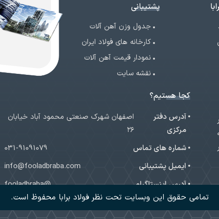
با
پشتیبانی
جدول وزن آهن آلات
کارخانه های فولاد ایران
نمودار قیمت آهن آلات
نقشه سایت
کجا هستیم؟
آدرس دفتر
اصفهان شهرک صنعتی محمود آباد خیابان
ر
مرکزی
۲۶
شماره های تماس
031-91091079
ایمیل پشتیبانی
info@fooladbraba.com
آدرس اینستاگرام
@fooladbraba
تمامی حقوق این وبسایت تحت نظر فولاد برابا محفوظ است.