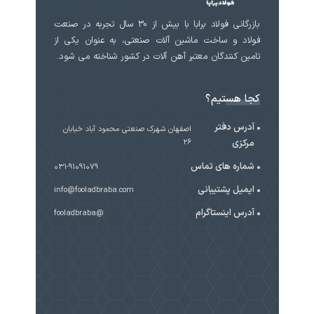
بازرگانی فولاد برابا با بیش از 30 سال تجربه در صنعت
فولاد و ساخت ماشین آلات صنعتی، به عنوان یکی از
تامین کنندگان معتبر آهن آلات در کشور شناخته می شود.
کجا هستیم؟
آدرس دفتر
اصفهان شهرک صنعتی محمود آباد خیابان
مرکزی
۲۶
شماره های تماس
031-91091079
ایمیل پشتیبانی
info@fooladbraba.com
آدرس اینستاگرام
@fooladbraba