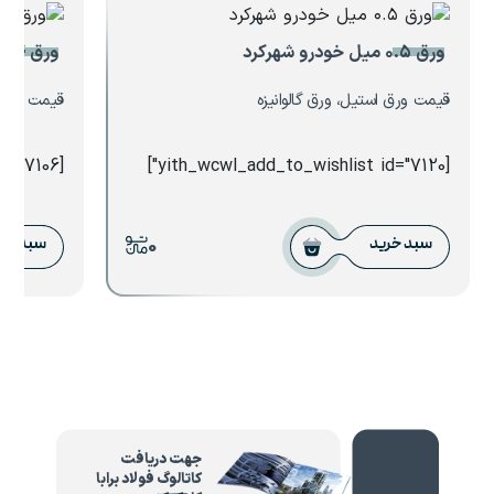
ورق ۰.۵ میل خودرو شهرکرد
ورق ۴ میل فولاد مبارکه
قیمت ورق استیل، ورق گالوانیزه
قیمت ورق 
[yith_wcwl_add_to_wishlist id="7106"]
[yith_wcwl_add_to_wishlist id="7120"]
0
سبد خرید
سبد خر
جهت دریافت
کاتالوگ فولاد برابا