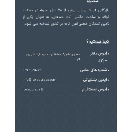
بازرگانی فولاد برابا با بیش از 30 سال تجربه در صنعت
فولاد و ساخت ماشین آلات صنعتی، به عنوان یکی از
تامین کنندگان معتبر آهن آلات در کشور شناخته می شود.
کجا هستیم؟
آدرس دفتر
اصفهان شهرک صنعتی محمود آباد خیابان
مرکزی
۲۶
شماره های تماس
031-91091079
ایمیل پشتیبانی
info@fooladbraba.com
آدرس اینستاگرام
@fooladbraba