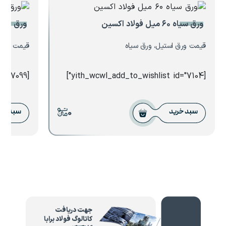
ورق سیاه ۶۰ میل فولاد اکسین
ورق ۲.۵ میل فولاد مبارکه
قیمت ورق استیل، ورق سیاه
قیمت ورق 
[yith_wcwl_add_to_wishlist id="7099"]
[yith_wcwl_add_to_wishlist id="7104"]
0
سبد خرید
سبد خر
جهت دریافت
کاتالوگ فولاد برابا