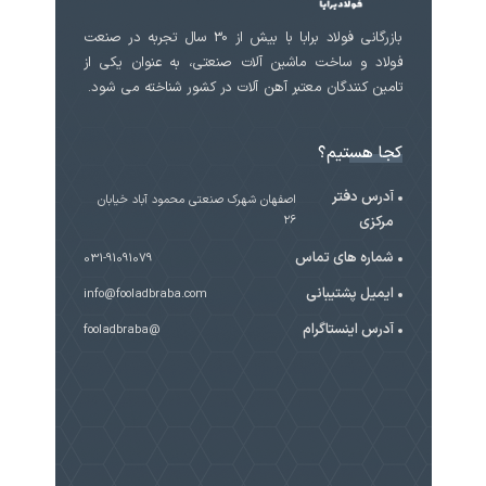
بازرگانی فولاد برابا با بیش از 30 سال تجربه در صنعت
فولاد و ساخت ماشین آلات صنعتی، به عنوان یکی از
تامین کنندگان معتبر آهن آلات در کشور شناخته می شود.
کجا هستیم؟
آدرس دفتر
اصفهان شهرک صنعتی محمود آباد خیابان
مرکزی
۲۶
شماره های تماس
031-91091079
ایمیل پشتیبانی
info@fooladbraba.com
آدرس اینستاگرام
@fooladbraba