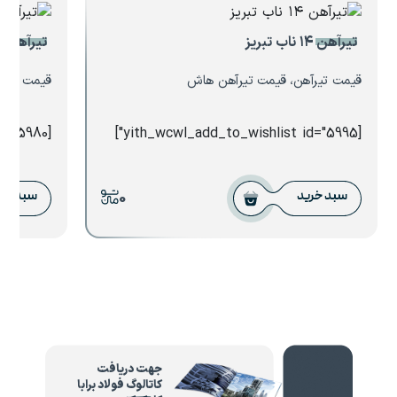
تیرآهن ۱۴ ناب تبریز
تیرآهن ۲۰ یزد احرامیان
قیمت تیرآهن، قیمت تیرآهن هاش
قیمت تیرآ
[yith_wcwl_add_to_wishlist id="5980"]
[yith_wcwl_add_to_wishlist id="5995"]
0
سبد خرید
سبد خر
جهت دریافت
کاتالوگ فولاد برابا