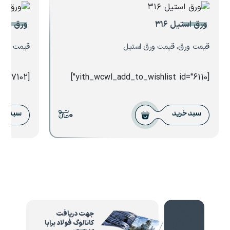
ورق استیل ۳۱۶
ورق ۴۰ میل فولاد کاویان
قیمت ورق، قیمت ورق استیل
قیمت ورق 
[yith_wcwl_add_to_wishlist id="7102"]
[yith_wcwl_add_to_wishlist id="6110"]
0
سبد خرید
سبد خر
جهت دریافت
کاتالوگ فولاد برابا