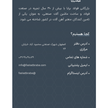
بازرگانی فولاد برابا با بیش از 30 سال تجربه در صنعت
فولاد و ساخت ماشین آلات صنعتی، به عنوان یکی از
تامین کنندگان معتبر آهن آلات در کشور شناخته می شود.
کجا هستیم؟
آدرس دفتر
اصفهان شهرک صنعتی محمود آباد خیابان
مرکزی
۲۶
شماره های تماس
031-91091079
ایمیل پشتیبانی
info@fooladbraba.com
آدرس اینستاگرام
@fooladbraba