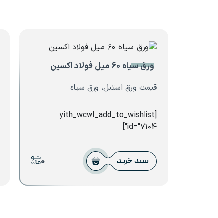
ورق سیاه ۶۰ میل فولاد اکسین
قیمت ورق استیل، ورق سیاه
[yith_wcwl_add_to_wishlist
id="7104"]
0
سبد خرید