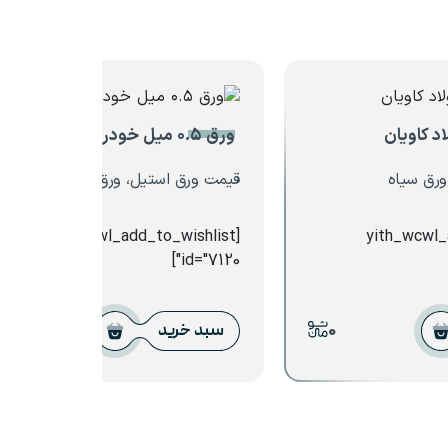
ورق ۰.۵ میل خودرو شهرکرد
ورق سیاه
قیمت ورق استیل، ورق گالوانیزه
[yith_wcwl_add_to_wishlist
[yith_wcwl
id="7120"]
0
0
سبد خرید