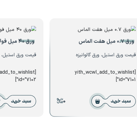
ورق ۰.۷ میل هفت الماس
ورق ۴۰ میل فولاد کاویان
قیمت ورق استیل، ورق گالوانیزه
قیمت ورق استیل، 
_add_to_wishlist
[yith_wcwl_add_to_wishlist
id="7102"]
id="7101"]
0
سبد خرید
سبد خرید