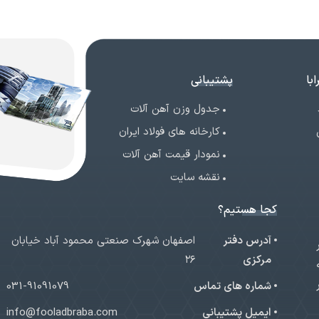
با
پشتیبانی
جدول وزن آهن آلات
کارخانه های فولاد ایران
نمودار قیمت آهن آلات
نقشه سایت
کجا هستیم؟
آدرس دفتر
اصفهان شهرک صنعتی محمود آباد خیابان
ر
مرکزی
۲۶
شماره های تماس
031-91091079
ایمیل پشتیبانی
info@fooladbraba.com