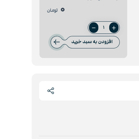
0
تومان
ورق
سیاه
افزودن به سبد خرید
12
میل
فولاد
اکسین
عدد