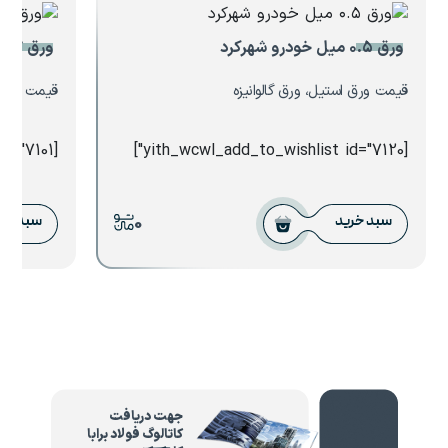
ورق ۰.۵ میل خودرو شهرکرد
ورق ۰.۷ میل هفت الماس
قیمت ورق استیل، ورق گالوانیزه
قیمت ورق ا
[yith_wcwl_add_to_wishlist id="7101"]
[yith_wcwl_add_to_wishlist id="7120"]
0
سبد خرید
سبد خر
جهت دریافت
کاتالوگ فولاد برابا