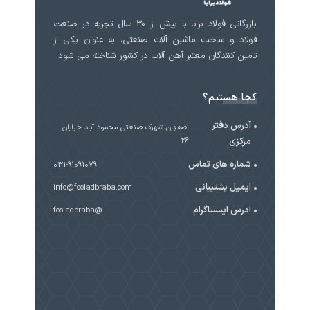
بازرگانی فولاد برابا با بیش از 30 سال تجربه در صنعت
فولاد و ساخت ماشین آلات صنعتی، به عنوان یکی از
تامین کنندگان معتبر آهن آلات در کشور شناخته می شود.
کجا هستیم؟
آدرس دفتر
اصفهان شهرک صنعتی محمود آباد خیابان
مرکزی
۲۶
شماره های تماس
031-91091079
ایمیل پشتیبانی
info@fooladbraba.com
آدرس اینستاگرام
@fooladbraba