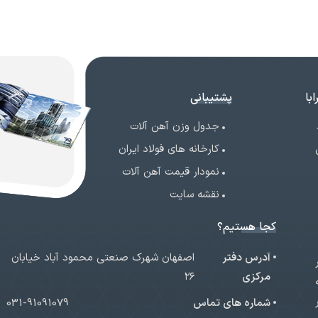
با
پشتیبانی
جدول وزن آهن آلات
کارخانه های فولاد ایران
نمودار قیمت آهن آلات
نقشه سایت
کجا هستیم؟
آدرس دفتر
اصفهان شهرک صنعتی محمود آباد خیابان
ر
مرکزی
۲۶
شماره های تماس
031-91091079