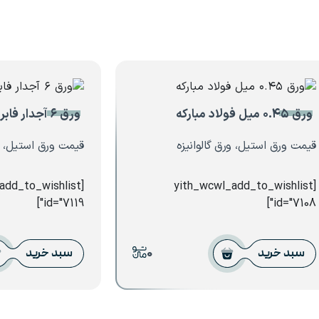
ورق ۰.۴۵ میل فولاد مبارکه
ورق ۶ آجدار فابریک
قیمت ورق استیل، ورق گالوانیزه
قیمت ورق استیل، و
_add_to_wishlist
[yith_wcwl_add_to_wishlist
id="7119"]
id="7108"]
0
سبد خرید
سبد خرید