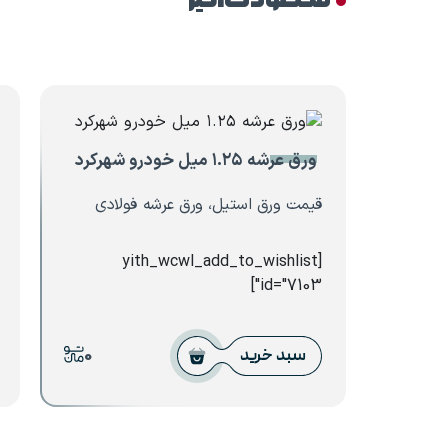
محصولات اخیر
ورق عرشه ۱.۲۵ میل خودرو شهرکرد
قیمت ورق استیل، ورق عرشه فولادی
[yith_wcwl_add_to_wishlist
id="7103"]
0
سبد خرید