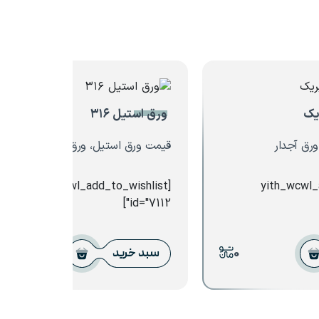
ورق استیل ۳۱۶
رق آجدار
قیمت ورق استیل، ورق استنلس استیل
[yith_wcwl_add_to_wishlist
[yith_wcwl
id="7112"]
0
0
سبد خرید