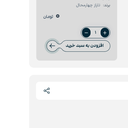
برند:
تاراز چهارمحال
0
تومان
ورق
عرشه
افزودن به سبد خرید
0.8
میل
تاراز
چهارمحال
عدد