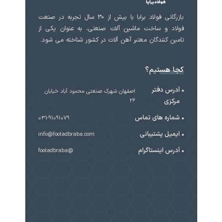
بازرگانی فولاد برابا با بیش از 30 سال تجربه در صنعت
فولاد و ساخت ماشین آلات صنعتی، به عنوان یکی از
تامین کنندگان معتبر آهن آلات در کشور شناخته می شود.
کجا هستیم؟
آدرس دفتر
اصفهان شهرک صنعتی محمود آباد خیابان
مرکزی
۲۶
شماره های تماس
031-91091079
ایمیل پشتیبانی
info@fooladbraba.com
آدرس اینستاگرام
@fooladbraba