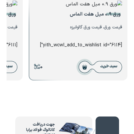
ورق ۰.۹ میل هفت الماس
ورق استیل
قیمت ورق، قیمت ورق گالوانیزه
قیمت ورق،
[yith_wcwl_add_to_wishlist id="6111"]
[yith_wcwl_add_to_wishlist id="6114"]
0
سبد خرید
سبد خر
جهت دریافت
کاتالوگ فولاد برابا