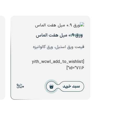
ورق ۰.۹ میل هفت الماس
قیمت ورق استیل، ورق گالوانیزه
[yith_wcwl_add_to_wishlist
id="7116"]
0
سبد خرید