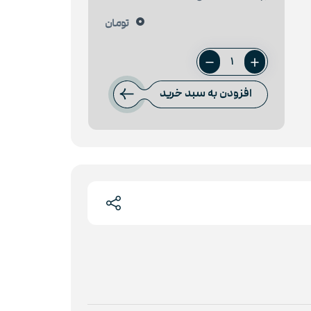
0
تومان
ورق
عرشه
افزودن به سبد خرید
1
میل
هفت
الماس
عدد