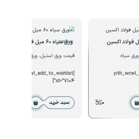
ورق سیاه ۶۰ میل فولاد اکسین
ورق سیاه
قیمت ورق استیل، ورق سیاه
[yith_wcwl_add_to_wishlist
[yith_wcwl
id="7104"]
0
0
سبد خرید