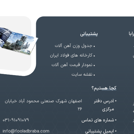
با
پشتیبانی
جدول وزن آهن آلات
کارخانه های فولاد ایران
نمودار قیمت آهن آلات
نقشه سایت
کجا هستیم؟
آدرس دفتر
اصفهان شهرک صنعتی محمود آباد خیابان
ر
مرکزی
۲۶
شماره های تماس
031-91091079
ایمیل پشتیبانی
info@fooladbraba.com