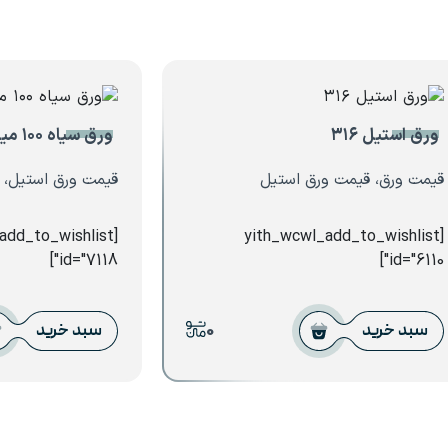
ورق استیل ۳۱۶
ورق سیاه ۱۰۰ میل فولاد اکسین
قیمت ورق، قیمت ورق استیل
قیمت ورق استیل، 
_add_to_wishlist
[yith_wcwl_add_to_wishlist
id="7118"]
id="6110"]
0
سبد خرید
سبد خرید