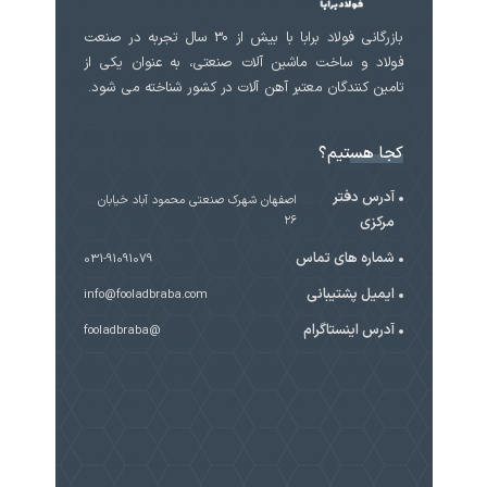
بازرگانی فولاد برابا با بیش از 30 سال تجربه در صنعت
فولاد و ساخت ماشین آلات صنعتی، به عنوان یکی از
تامین کنندگان معتبر آهن آلات در کشور شناخته می شود.
کجا هستیم؟
آدرس دفتر
اصفهان شهرک صنعتی محمود آباد خیابان
مرکزی
۲۶
شماره های تماس
031-91091079
ایمیل پشتیبانی
info@fooladbraba.com
آدرس اینستاگرام
@fooladbraba