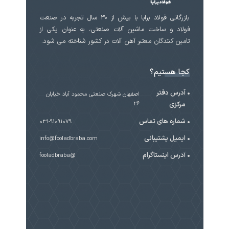
بازرگانی فولاد برابا با بیش از 30 سال تجربه در صنعت
فولاد و ساخت ماشین آلات صنعتی، به عنوان یکی از
تامین کنندگان معتبر آهن آلات در کشور شناخته می شود.
کجا هستیم؟
آدرس دفتر
اصفهان شهرک صنعتی محمود آباد خیابان
مرکزی
۲۶
شماره های تماس
031-91091079
ایمیل پشتیبانی
info@fooladbraba.com
آدرس اینستاگرام
@fooladbraba