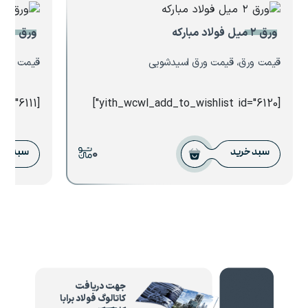
ورق ۲ میل فولاد مبارکه
ورق استیل
قیمت ورق، قیمت ورق اسیدشویی
قیمت ورق،
[yith_wcwl_add_to_wishlist id="6111"]
[yith_wcwl_add_to_wishlist id="6120"]
0
سبد خرید
سبد خر
جهت دریافت
کاتالوگ فولاد برابا