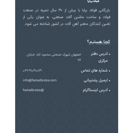
بازرگانی فولاد برابا با بیش از 30 سال تجربه در صنعت
فولاد و ساخت ماشین آلات صنعتی، به عنوان یکی از
تامین کنندگان معتبر آهن آلات در کشور شناخته می شود.
کجا هستیم؟
آدرس دفتر
اصفهان شهرک صنعتی محمود آباد خیابان
مرکزی
۲۶
شماره های تماس
031-91091079
ایمیل پشتیبانی
info@fooladbraba.com
آدرس اینستاگرام
@fooladbraba