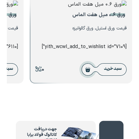
ورق ۰.۶ میل هفت الماس
ورق استیل
قیمت ورق استیل، ورق گالوانیزه
قیمت ورق،
[yith_wcwl_add_to_wishlist id="6110"]
[yith_wcwl_add_to_wishlist id="7109"]
0
سبد خرید
سبد خر
جهت دریافت
کاتالوگ فولاد برابا