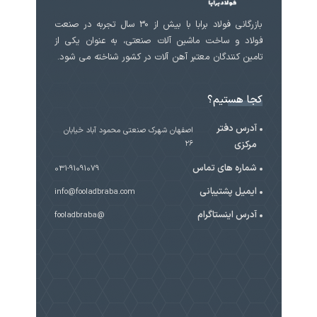
بازرگانی فولاد برابا با بیش از 30 سال تجربه در صنعت
فولاد و ساخت ماشین آلات صنعتی، به عنوان یکی از
تامین کنندگان معتبر آهن آلات در کشور شناخته می شود.
کجا هستیم؟
آدرس دفتر
اصفهان شهرک صنعتی محمود آباد خیابان
مرکزی
۲۶
شماره های تماس
031-91091079
ایمیل پشتیبانی
info@fooladbraba.com
آدرس اینستاگرام
@fooladbraba