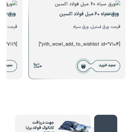
ورق سیاه ۶۰ میل فولاد اکسین
ورق ۶ آجدار فابریک
قیمت ورق استیل، ورق سیاه
قیمت ورق 
[yith_wcwl_add_to_wishlist id="7119"]
[yith_wcwl_add_to_wishlist id="7104"]
0
سبد خرید
سبد خر
جهت دریافت
کاتالوگ فولاد برابا