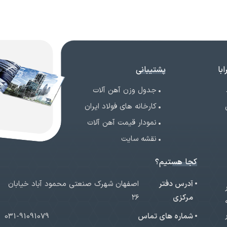
با
پشتیبانی
جدول وزن آهن آلات
کارخانه های فولاد ایران
نمودار قیمت آهن آلات
نقشه سایت
کجا هستیم؟
آدرس دفتر
اصفهان شهرک صنعتی محمود آباد خیابان
ر
مرکزی
۲۶
شماره های تماس
031-91091079