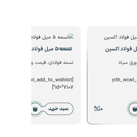
تسمه ۵ میل فولاد کوهپایه
ورق سیاه
تسمه فولادی، قیمت ورق استیل
[yith_wcwl_add_to_wishlist
[yith_wcwl
id="7107"]
0
0
سبد خرید