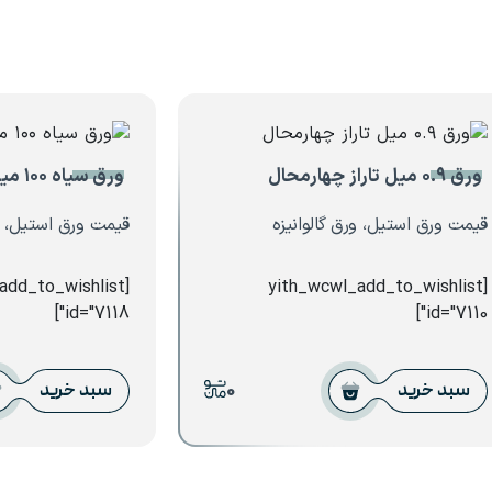
ورق ۰.۹ میل تاراز چهارمحال
ورق سیاه ۱۰۰ میل فولاد اکسین
قیمت ورق استیل، ورق گالوانیزه
قیمت ورق استیل، 
_add_to_wishlist
[yith_wcwl_add_to_wishlist
id="7118"]
id="7110"]
0
سبد خرید
سبد خرید