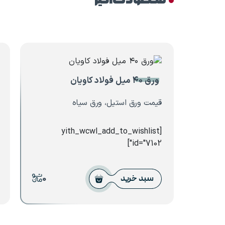
محصولات اخیر
ورق ۴۰ میل فولاد کاویان
قیمت ورق استیل، ورق سیاه
[yith_wcwl_add_to_wishlist
id="7102"]
0
سبد خرید