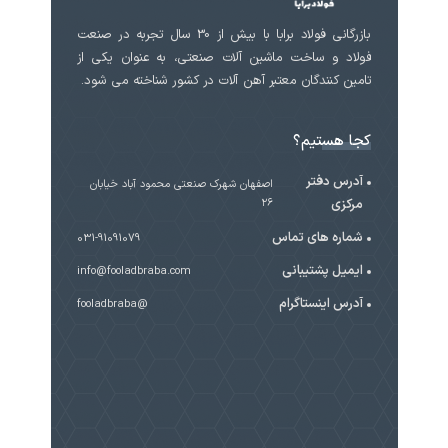
بازرگانی فولاد برابا با بیش از 30 سال تجربه در صنعت
فولاد و ساخت ماشین آلات صنعتی، به عنوان یکی از
تامین کنندگان معتبر آهن آلات در کشور شناخته می شود.
کجا هستیم؟
آدرس دفتر
اصفهان شهرک صنعتی محمود آباد خیابان
مرکزی
۲۶
شماره های تماس
031-91091079
ایمیل پشتیبانی
info@fooladbraba.com
آدرس اینستاگرام
@fooladbraba