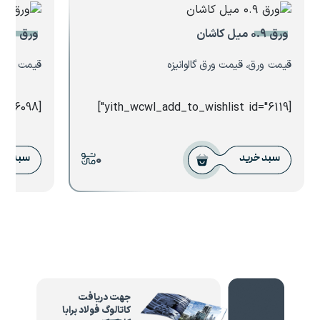
ورق ۰.۹ میل کاشان
ورق ۲.۵ میل فولاد سبا
قیمت ورق، قیمت ورق گالوانیزه
قیمت ورق،
[yith_wcwl_add_to_wishlist id="6098"]
[yith_wcwl_add_to_wishlist id="6119"]
0
سبد خرید
سبد خر
جهت دریافت
کاتالوگ فولاد برابا