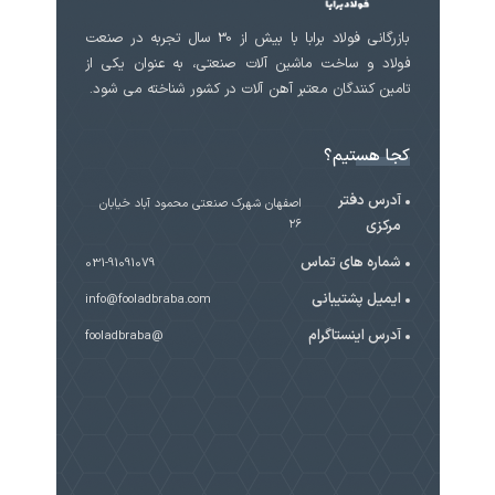
بازرگانی فولاد برابا با بیش از 30 سال تجربه در صنعت
فولاد و ساخت ماشین آلات صنعتی، به عنوان یکی از
تامین کنندگان معتبر آهن آلات در کشور شناخته می شود.
کجا هستیم؟
آدرس دفتر
اصفهان شهرک صنعتی محمود آباد خیابان
مرکزی
۲۶
شماره های تماس
031-91091079
ایمیل پشتیبانی
info@fooladbraba.com
آدرس اینستاگرام
@fooladbraba