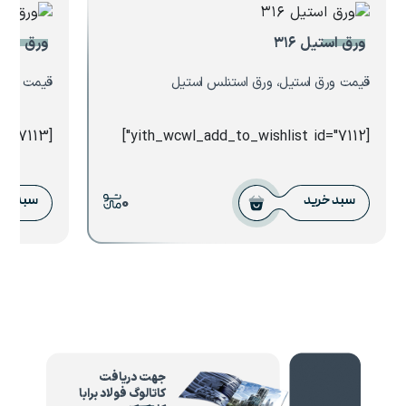
ورق استیل ۳۱۶
ورق استیل
قیمت ورق استیل، ورق استنلس استیل
قیمت ورق 
[yith_wcwl_add_to_wishlist id="7113"]
[yith_wcwl_add_to_wishlist id="7112"]
0
سبد خرید
سبد خر
جهت دریافت
کاتالوگ فولاد برابا