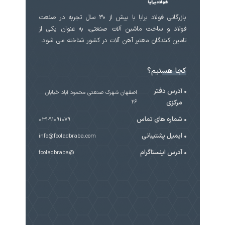
بازرگانی فولاد برابا با بیش از 30 سال تجربه در صنعت
فولاد و ساخت ماشین آلات صنعتی، به عنوان یکی از
تامین کنندگان معتبر آهن آلات در کشور شناخته می شود.
کجا هستیم؟
آدرس دفتر
اصفهان شهرک صنعتی محمود آباد خیابان
مرکزی
۲۶
شماره های تماس
031-91091079
ایمیل پشتیبانی
info@fooladbraba.com
آدرس اینستاگرام
@fooladbraba