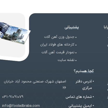
با
پشتیبانی
جدول وزن آهن آلات
کارخانه های فولاد ایران
نمودار قیمت آهن آلات
نقشه سایت
کجا هستیم؟
آدرس دفتر
اصفهان شهرک صنعتی محمود آباد خیابان
ر
مرکزی
۲۶
شماره های تماس
031-91091079
ایمیل پشتیبانی
info@fooladbraba.com