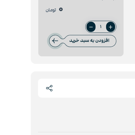
0
تومان
ورق
12
افزودن به سبد خرید
میل
فولاد
سبا
عدد