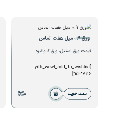
ورق ۰.۹ میل هفت الماس
قیمت ورق استیل، ورق گالوانیزه
[yith_wcwl_add_to_wishlist
id="7116"]
0
سبد خرید