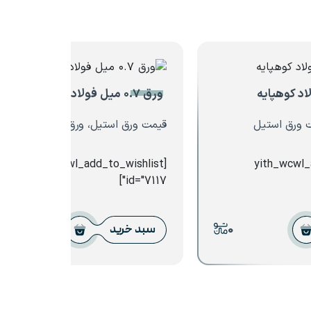
ورق ۰.۷ میل فولاد مبارکه
ت ورق استیل
قیمت ورق استیل، ورق گالوانیزه
[yith_wcwl_add_to_wishlist
[yith_wcwl
id="7117"]
0
0
سبد خرید