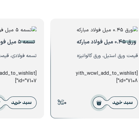
ورق ۰.۴۵ میل فولاد مبارکه
تسمه ۵ میل فولاد کوهپایه
قیمت ورق استیل، ورق گالوانیزه
تسمه فولادی، قیم
_add_to_wishlist
[yith_wcwl_add_to_wishlist
id="7107"]
id="7108"]
0
سبد خرید
سبد خرید