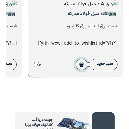
ورق ۰.۵ میل فولاد مبارکه
ورق ۲.۵ میل فولاد سبا
قیمت ورق استیل، ورق گالوانیزه
قیمت ورق 
[yith_wcwl_add_to_wishlist id="7100"]
[yith_wcwl_add_to_wishlist id="7114"]
0
سبد خرید
سبد خر
جهت دریافت
کاتالوگ فولاد برابا