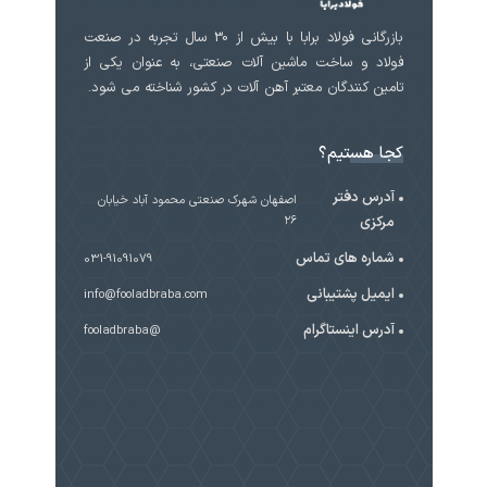
بازرگانی فولاد برابا با بیش از 30 سال تجربه در صنعت
فولاد و ساخت ماشین آلات صنعتی، به عنوان یکی از
تامین کنندگان معتبر آهن آلات در کشور شناخته می شود.
کجا هستیم؟
آدرس دفتر
اصفهان شهرک صنعتی محمود آباد خیابان
مرکزی
۲۶
شماره های تماس
031-91091079
ایمیل پشتیبانی
info@fooladbraba.com
آدرس اینستاگرام
@fooladbraba