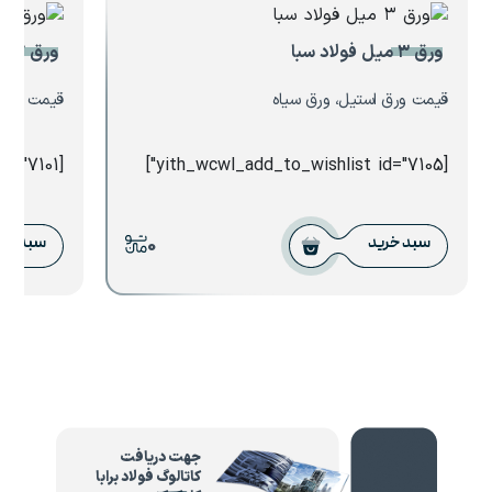
ورق ۳ میل فولاد سبا
ورق ۰.۷ میل هفت الماس
قیمت ورق استیل، ورق سیاه
قیمت ورق ا
[yith_wcwl_add_to_wishlist id="7101"]
[yith_wcwl_add_to_wishlist id="7105"]
0
سبد خرید
سبد خر
جهت دریافت
کاتالوگ فولاد برابا