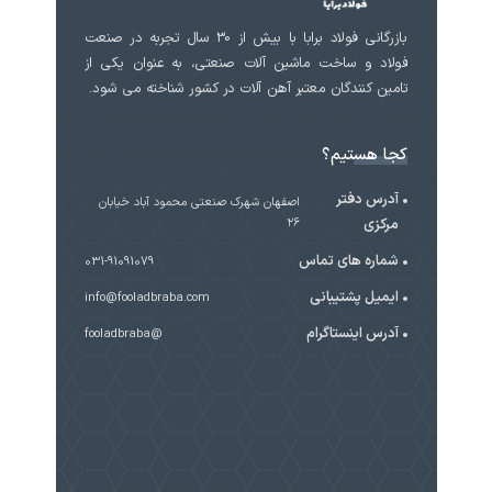
بازرگانی فولاد برابا با بیش از 30 سال تجربه در صنعت
فولاد و ساخت ماشین آلات صنعتی، به عنوان یکی از
تامین کنندگان معتبر آهن آلات در کشور شناخته می شود.
کجا هستیم؟
آدرس دفتر
اصفهان شهرک صنعتی محمود آباد خیابان
مرکزی
۲۶
شماره های تماس
031-91091079
ایمیل پشتیبانی
info@fooladbraba.com
آدرس اینستاگرام
@fooladbraba