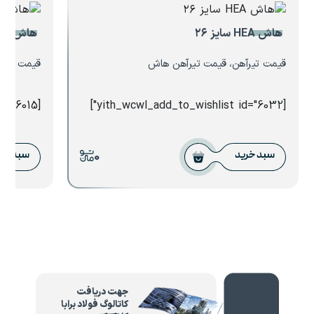
هاش HEA سایز ۲۶
هاش HEB سایز ۲۸
قیمت تیرآهن، قیمت تیرآهن هاش
قیمت تیرآ
[yith_wcwl_add_to_wishlist id="6015"]
[yith_wcwl_add_to_wishlist id="6032"]
0
سبد خرید
سبد خر
جهت دریافت
کاتالوگ فولاد برابا