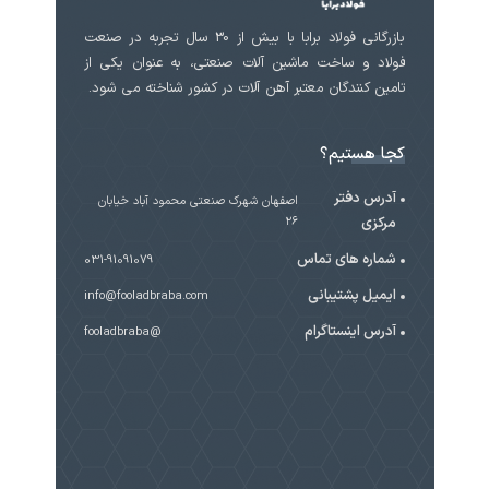
بازرگانی فولاد برابا با بیش از 30 سال تجربه در صنعت
فولاد و ساخت ماشین آلات صنعتی، به عنوان یکی از
تامین کنندگان معتبر آهن آلات در کشور شناخته می شود.
کجا هستیم؟
آدرس دفتر
اصفهان شهرک صنعتی محمود آباد خیابان
مرکزی
۲۶
شماره های تماس
031-91091079
ایمیل پشتیبانی
info@fooladbraba.com
آدرس اینستاگرام
@fooladbraba