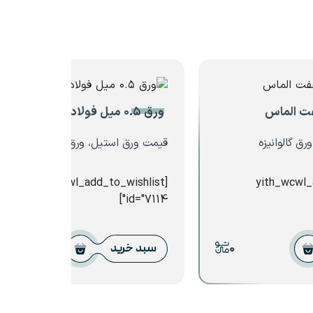
ورق ۰.۵ میل فولاد مبارکه
ق گالوانیزه
قیمت ورق استیل، ورق گالوانیزه
[yith_wcwl_add_to_wishlist
[yith_wcwl
id="7114"]
0
0
سبد خرید