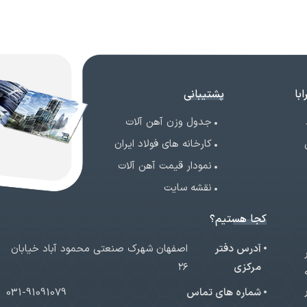
با
پشتیبانی
جدول وزن آهن آلات
کارخانه های فولاد ایران
نمودار قیمت آهن آلات
نقشه سایت
کجا هستیم؟
آدرس دفتر
اصفهان شهرک صنعتی محمود آباد خیابان
ر
مرکزی
۲۶
شماره های تماس
031-91091079