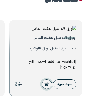
محصولات اخیر
ورق ۰.۹ میل هفت الماس
قیمت ورق استیل، ورق گالوانیزه
[yith_wcwl_add_to_wishlist
id="7116"]
0
سبد خرید