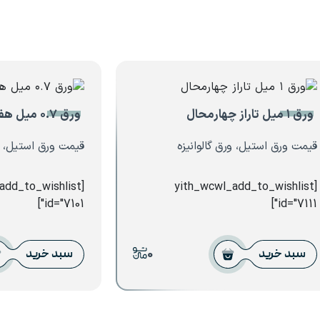
ورق ۱ میل تاراز چهارمحال
ورق ۰.۷ میل هفت الماس
قیمت ورق استیل، ورق گالوانیزه
قیمت ورق استیل، ور
_add_to_wishlist
[yith_wcwl_add_to_wishlist
id="7101"]
id="7111"]
0
سبد خرید
سبد خرید