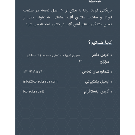
بازرگانی فولاد برابا با بیش از 30 سال تجربه در صنعت
فولاد و ساخت ماشین آلات صنعتی، به عنوان یکی از
تامین کنندگان معتبر آهن آلات در کشور شناخته می شود.
کجا هستیم؟
آدرس دفتر
اصفهان شهرک صنعتی محمود آباد خیابان
مرکزی
۲۶
شماره های تماس
031-91091079
ایمیل پشتیبانی
info@fooladbraba.com
آدرس اینستاگرام
@fooladbraba