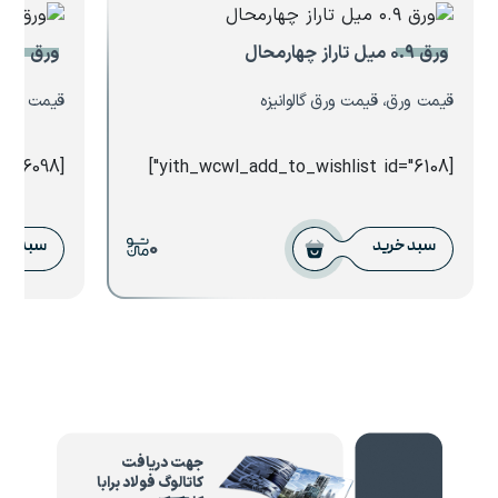
ورق ۰.۹ میل تاراز چهارمحال
ورق ۲.۵ میل فولاد سبا
قیمت ورق، قیمت ورق گالوانیزه
قیمت ورق،
[yith_wcwl_add_to_wishlist id="6098"]
[yith_wcwl_add_to_wishlist id="6108"]
0
سبد خرید
سبد خر
جهت دریافت
کاتالوگ فولاد برابا