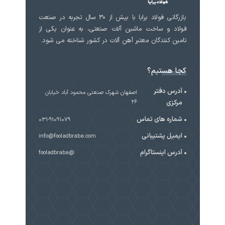
بازرگانی فولاد برابا با بیش از 30 سال تجربه در صنعت
فولاد و ساخت ماشین آلات صنعتی، به عنوان یکی از
تامین کنندگان معتبر آهن آلات در کشور شناخته می شود.
کجا هستیم؟
آدرس دفتر
اصفهان شهرک صنعتی محمود آباد خیابان
مرکزی
۲۶
شماره های تماس
031-91091079
ایمیل پشتیبانی
info@fooladbraba.com
آدرس اینستاگرام
@fooladbraba