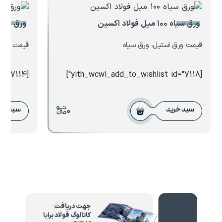
ورق سیاه ۱۰۰ میل فولاد اکسین
ورق ۰.۵ میل فولاد مبارکه
قیمت ورق استیل، ورق سیاه
قیمت ورق ا
[yith_wcwl_add_to_wishlist id="7114"]
[yith_wcwl_add_to_wishlist id="7118"]
0
سبد خرید
سبد خر
جهت دریافت
کاتالوگ فولاد برابا