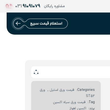
031
91091079
مشاوره رایگان
استعلام قیمت سریع
Categories:
قیمت ورق استیل
,
ورق
ST52
Tag:
قیمت ورق سیاه اکسین
برند:
اکسین اهواز