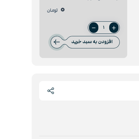
0
تومان
ورق
45
افزودن به سبد خرید
میل
فولاد
اکسین
عدد