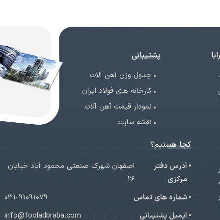
با
پشتیبانی
جدول وزن آهن آلات
کارخانه های فولاد ایران
نمودار قیمت آهن آلات
نقشه سایت
کجا هستیم؟
آدرس دفتر
اصفهان شهرک صنعتی محمود آباد خیابان
ر
مرکزی
۲۶
شماره های تماس
031-91091079
ایمیل پشتیبانی
info@fooladbraba.com