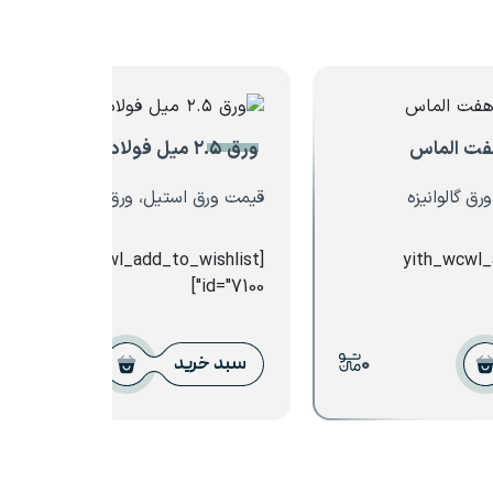
ورق ۲.۵ میل فولاد سبا
ق گالوانیزه
قیمت ورق استیل، ورق سیاه
[yith_wcwl_add_to_wishlist
[yith_wcwl
id="7100"]
0
0
سبد خرید