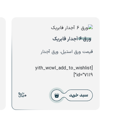
ورق ۶ آجدار فابریک
قیمت ورق استیل، ورق آجدار
[yith_wcwl_add_to_wishlist
id="7119"]
0
سبد خرید