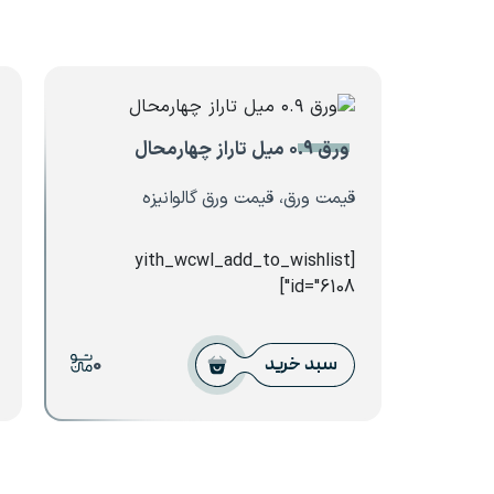
ورق ۰.۹ میل تاراز چهارمحال
قیمت ورق، قیمت ورق گالوانیزه
[yith_wcwl_add_to_wishlist
id="6108"]
0
سبد خرید