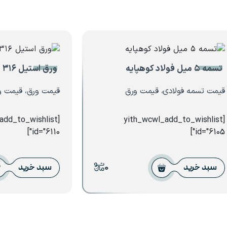
تسمه ۵ میل فولاد کوهپایه
ورق استیل ۳۱۶
قیمت تسمه فولادی، قیمت ورق
قیمت ورق، قیمت و
_add_to_wishlist
[yith_wcwl_add_to_wishlist
id="6110"]
id="6105"]
0
سبد خرید
سبد خرید