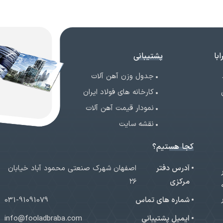
با
پشتیبانی
جدول وزن آهن آلات
کارخانه های فولاد ایران
نمودار قیمت آهن آلات
نقشه سایت
کجا هستیم؟
آدرس دفتر
اصفهان شهرک صنعتی محمود آباد خیابان
ر
مرکزی
۲۶
شماره های تماس
031-91091079
ایمیل پشتیبانی
info@fooladbraba.com