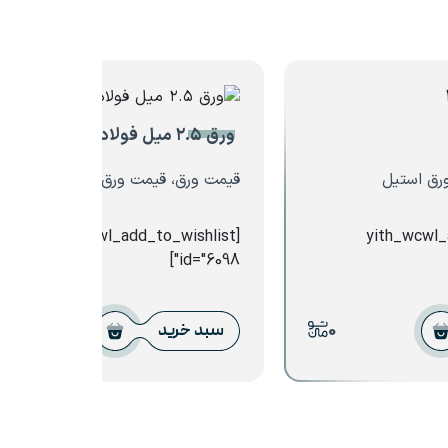
ورق ۲.۵ میل فولاد سبا
رق استیل
قیمت ورق، قیمت ورق سیاه
[yith_wcwl_add_to_wishlist
[yith_wcwl
id="6098"]
0
0
سبد خرید