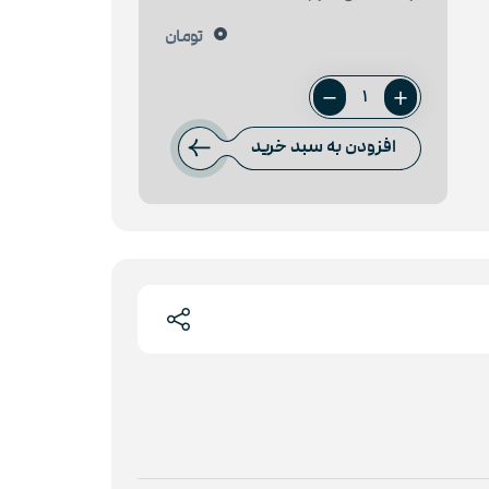
0
تومان
ورق
45
افزودن به سبد خرید
میل
فولاد
اکسین
عدد