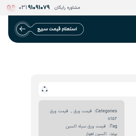
031
91091079
مشاوره رایگان
استعلام قیمت سریع
Categories:
قیمت ورق
,
قیمت ورق
st52
Tag:
قیمت ورق سیاه اکسین
برند:
اکسین اهواز