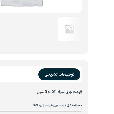
توضیحات تشریحی
قیمت ورق سیاه st52 اکسین
دسته‌بندی:
،
قیمت ورق
قیمت ورق st52