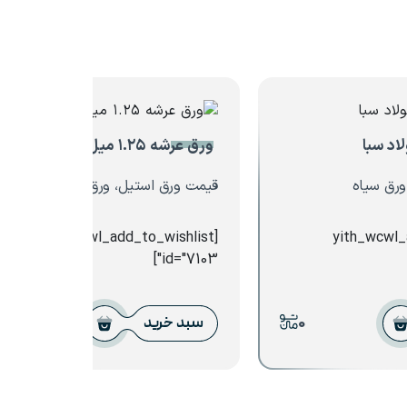
ورق عرشه ۱.۲۵ میل خودرو شهرکرد
ورق سیاه
قیمت ورق استیل، ورق عرشه فولادی
[yith_wcwl_add_to_wishlist
[yith_wcwl
id="7103"]
0
0
سبد خرید