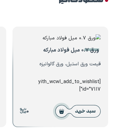
محصولات اخیر
ورق ۰.۷ میل فولاد مبارکه
قیمت ورق استیل، ورق گالوانیزه
[yith_wcwl_add_to_wishlist
id="7117"]
0
سبد خرید