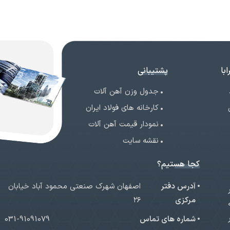
با
پشتیبانی
جدول وزن آهن آلات
کارخانه های فولاد ایران
نمودار قیمت آهن آلات
نقشه سایت
کجا هستیم؟
آدرس دفتر
اصفهان شهرک صنعتی محمود آباد خیابان
ر
مرکزی
۲۶
شماره های تماس
031-91091079