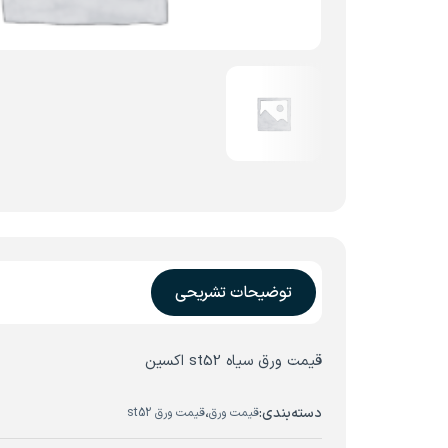
توضیحات تشریحی
قیمت ورق سیاه st52 اکسین
دسته‌بندی:
،
قیمت ورق
قیمت ورق st52