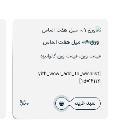
ورق ۰.۹ میل هفت الماس
قیمت ورق، قیمت ورق گالوانیزه
[yith_wcwl_add_to_wishlist
id="6114"]
0
سبد خرید