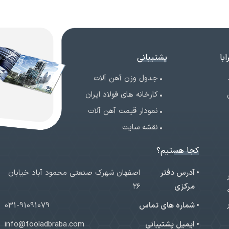
با
پشتیبانی
جدول وزن آهن آلات
کارخانه های فولاد ایران
نمودار قیمت آهن آلات
نقشه سایت
کجا هستیم؟
آدرس دفتر
اصفهان شهرک صنعتی محمود آباد خیابان
ر
مرکزی
۲۶
شماره های تماس
031-91091079
ایمیل پشتیبانی
info@fooladbraba.com