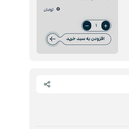
0
تومان
ورق
8
افزودن به سبد خرید
میل
فولاد
اکسین
عدد