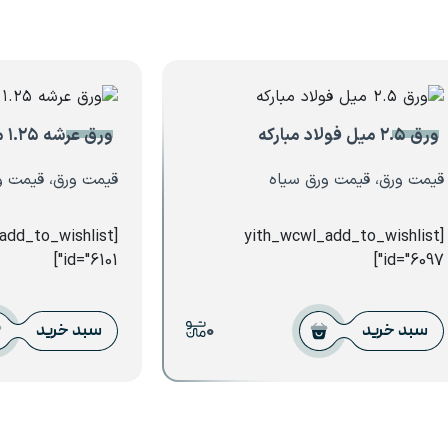
ورق ۲.۵ میل فولاد مبارکه
ورق عرشه ۱.۲۵ میل خودرو شهرکرد
قیمت ورق، قیمت ورق سیاه
قیمت ورق، قیمت و
_add_to_wishlist
[yith_wcwl_add_to_wishlist
id="6101"]
id="6097"]
0
سبد خرید
سبد خرید