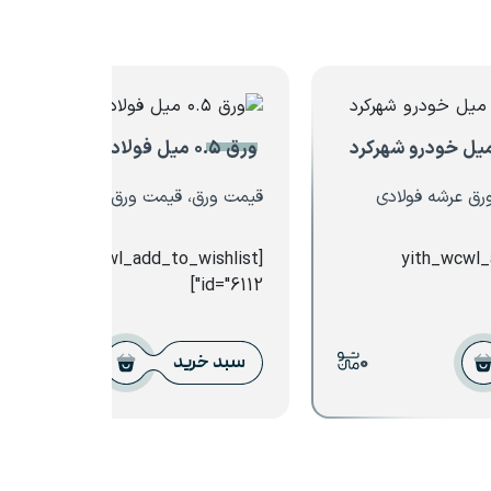
ورق ۰.۵ میل فولاد مبارکه
رق عرشه فولادی
قیمت ورق، قیمت ورق گالوانیزه
[yith_wcwl_add_to_wishlist
[yith_wcwl
id="6112"]
0
0
سبد خرید