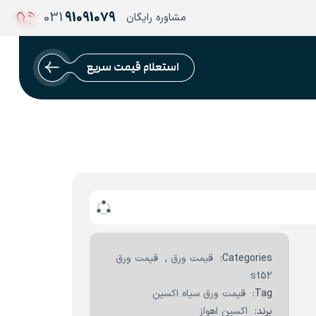
031
91091079
مشاوره رایگان
استعلام قیمت سریع
Categories:
قیمت ورق
,
قیمت ورق
st52
Tag:
قیمت ورق سیاه اکسین
برند:
اکسین اهواز