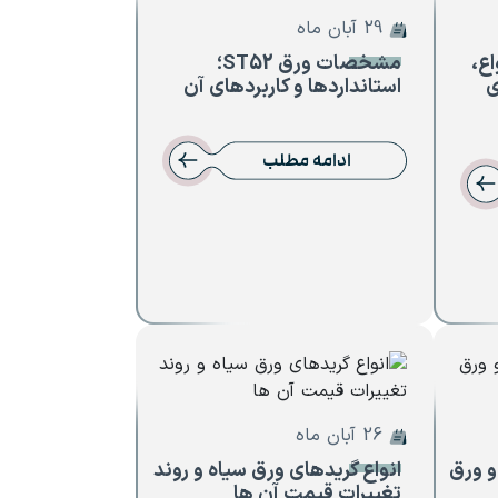
29 آبان ماه
واع،
مشخصات ورق ST52؛
ی
استانداردها و کاربردهای آن
ادامه مطلب
26 آبان ماه
و ورق
انواع گریدهای ورق سیاه و روند
تغییرات قیمت آن ها