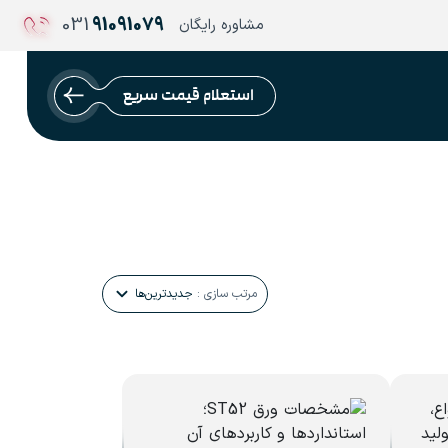
031
91091079
مشاوره رایگان
استعلام قیمت سریع
مرتب سازی :
جدیدترین‌ها