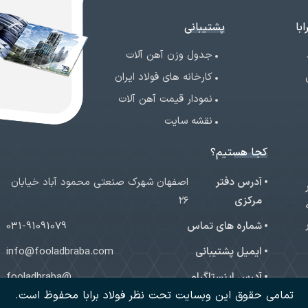
با
پشتیبانی
جدول وزن آهن آلات
کارخانه های فولاد ایران
نمودار قیمت آهن آلات
نقشه سایت
کجا هستیم؟
آدرس دفتر
اصفهان شهرک صنعتی محمود آباد خیابان
ر
مرکزی
۲۶
شماره های تماس
031-91091079
ایمیل پشتیبانی
info@fooladbraba.com
آدرس اینستاگرام
@fooladbraba
تمامی حقوق این وبسایت تحت نظر فولاد برابا محفوظ است.