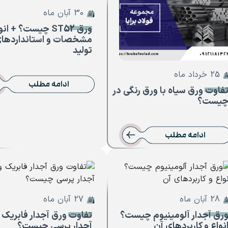
30 آبان ماه
ورق ST52 چیست؟ + ان
مشخصات و استانداردها
تولید
25 خرداد ماه
ادامه مطلب
فاوت ورق سیاه با ورق رنگی در
یست؟
ادامه مطلب
28 آبان ماه
27 آبان ماه
رق آجدار آلومینیوم چیست؟
تفاوت ورق آجدار فابریک 
نواع و کاربردهای آن
آجدار پرسی چیست؟