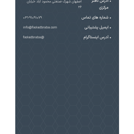
آدرس دفتر
اصفهان شهرک صنعتی محمود آباد خیابان
مرکزی
۲۶
شماره های تماس
031-91091079
ایمیل پشتیبانی
info@fooladbraba.com
آدرس اینستاگرام
@fooladbraba