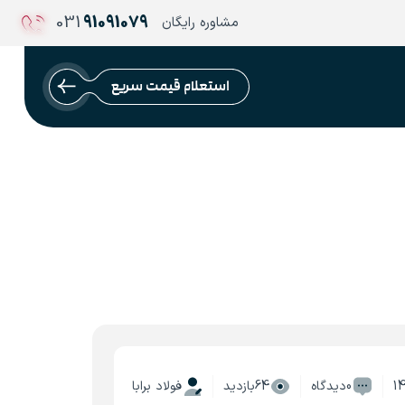
031
91091079
مشاوره رایگان
استعلام قیمت سریع
1
0دیدگاه
64بازدید
فولاد برابا