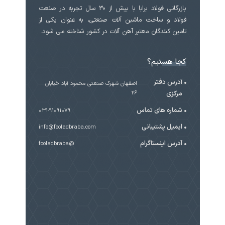
بازرگانی فولاد برابا با بیش از 30 سال تجربه در صنعت
فولاد و ساخت ماشین آلات صنعتی، به عنوان یکی از
تامین کنندگان معتبر آهن آلات در کشور شناخته می شود.
کجا هستیم؟
آدرس دفتر
اصفهان شهرک صنعتی محمود آباد خیابان
مرکزی
۲۶
شماره های تماس
031-91091079
ایمیل پشتیبانی
info@fooladbraba.com
آدرس اینستاگرام
@fooladbraba