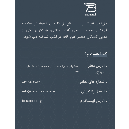
بازرگانی فولاد برابا با بیش از 30 سال تجربه در صنعت
فولاد و ساخت ماشین آلات صنعتی، به عنوان یکی از
تامین کنندگان معتبر آهن آلات در کشور شناخته می شود.
کجا هستیم؟
آدرس دفتر
اصفهان شهرک صنعتی محمود آباد خیابان
مرکزی
۲۶
شماره های تماس
031-91091079
ایمیل پشتیبانی
info@fooladbraba.com
آدرس اینستاگرام
@fooladbraba